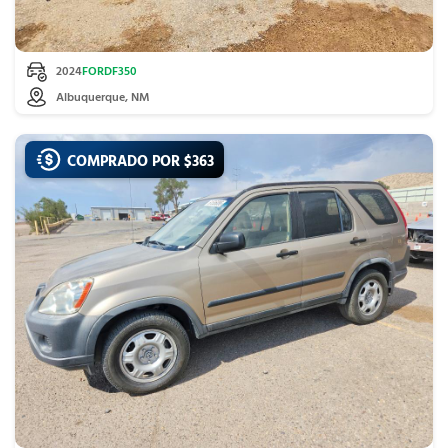
2024
FORD
F350
Albuquerque, NM
COMPRADO POR $
363