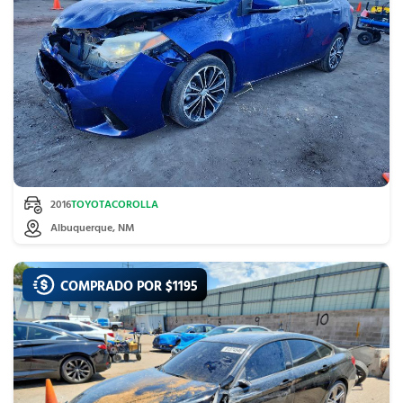
2016
TOYOTA
COROLLA
Albuquerque, NM
COMPRADO POR $
1195