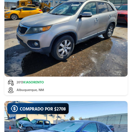
2013
KIA
SORENTO
Albuquerque, NM
COMPRADO POR $
2708