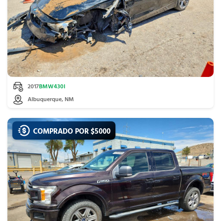
2017
BMW
430I
Albuquerque, NM
COMPRADO POR $
5000