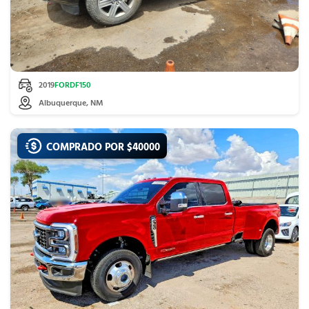
2019
FORD
F150
Albuquerque, NM
COMPRADO POR $
40000