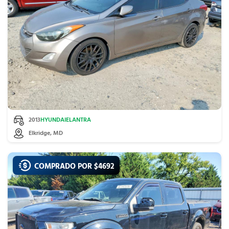
2013
HYUNDAI
ELANTRA
Elkridge, MD
COMPRADO POR $
4692