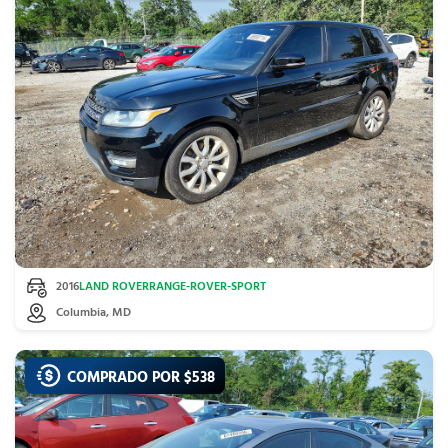
2016
LAND ROVER
RANGE-ROVER-SPORT
Columbia, MD
COMPRADO POR $
538