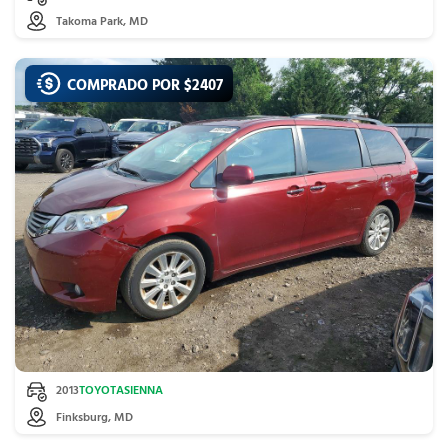
Takoma Park, MD
COMPRADO POR $
2407
2013
TOYOTA
SIENNA
Finksburg, MD