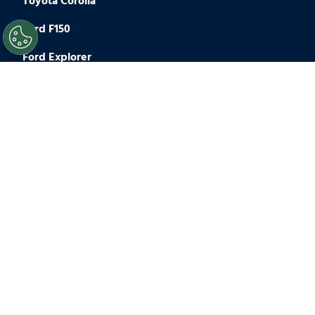
Toyota Corolla
Ford F150
Ford Explorer
Chevrolet Trailblazer
Nissan Altima
Ram 1500
Nissan Maxima
Cuidades en Tendencia
Chicago
Philadelphia