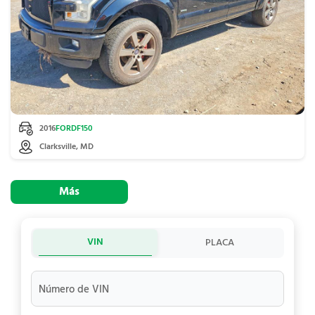
2016
FORD
F150
Clarksville, MD
Más
VIN
PLACA
Número de VIN